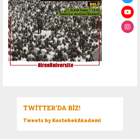
TWITTER’DA BIZ!
Tweets by KostebekAkademi