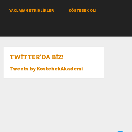
YAKLAŞAN ETKINLIKLER
KÖSTEBEK OL!
TWITTER’DA BIZ!
Tweets by KostebekAkademi