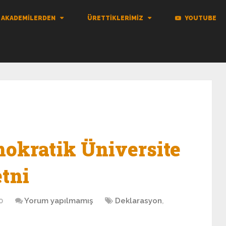
AKADEMILERDEN
ÜRETTIKLERIMIZ
YOUTUBE
okratik Üniversite
tni
0
Yorum yapılmamış
Deklarasyon
,