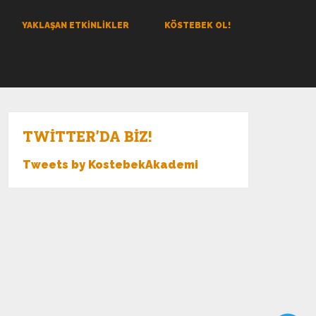
YAKLAŞAN ETKINLIKLER
KÖSTEBEK OL!
TWITTER’DA BIZ!
Tweets by KostebekAkademi