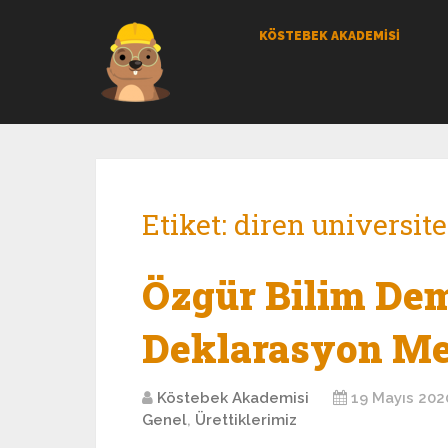
KÖSTEBEK AKADEMİSİ
Etiket:
diren universite
Özgür Bilim Dem
Deklarasyon Me
Köstebek Akademisi
19 Mayıs 202
Genel
,
Ürettiklerimiz