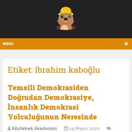
MENU
Etiket:
ibrahim kaboğlu
Temsili Demokrasiden
Doğrudan Demokrasiye,
İnsanlık Demokrasi
Yolculuğunun Neresinde
Köstebek Akademisi
19 Mayıs 2020