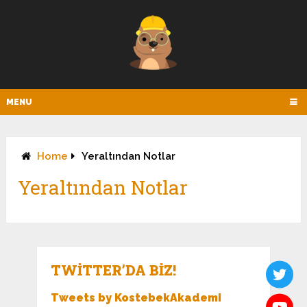
MENU
Home
Yeraltından Notlar
Yeraltından Notlar
TWITTER’DA BIZ!
Tweets by KostebekAkademi