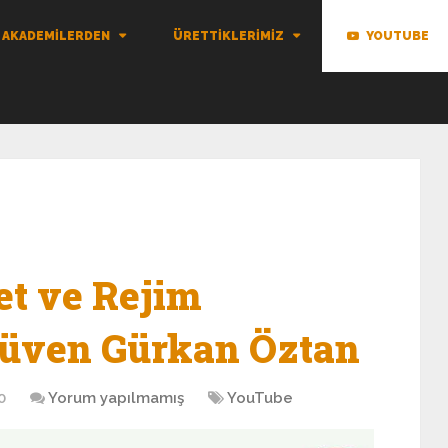
AKADEMILERDEN
ÜRETTIKLERIMIZ
YOUTUBE
et ve Rejim
Güven Gürkan Öztan
0
Yorum yapılmamış
YouTube