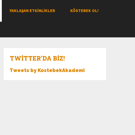
YAKLAŞAN ETKINLIKLER
KÖSTEBEK OL!
TWITTER’DA BIZ!
Tweets by KostebekAkademi