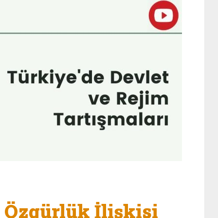
e Özgürlük İlişkisi