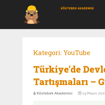
KÖSTEBEK AKADEMİSİ
Kategori:
YouTube
Türkiye’de Devl
Tartışmaları – 
Köstebek Akademisi
19 Mayıs 202