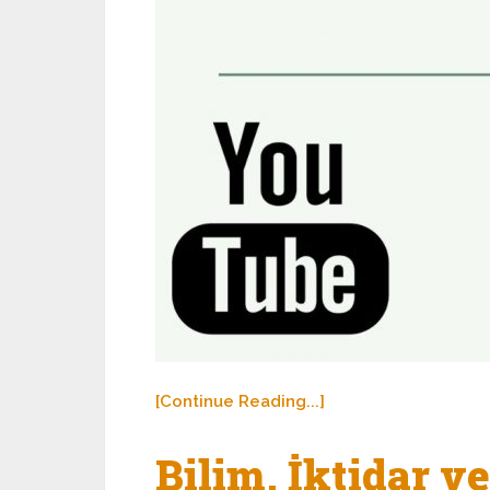
[Continue Reading...]
Bilim, İktidar v