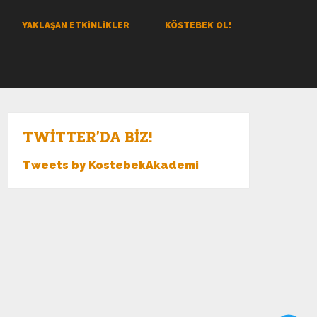
YAKLAŞAN ETKINLIKLER
KÖSTEBEK OL!
TWITTER’DA BIZ!
Tweets by KostebekAkademi