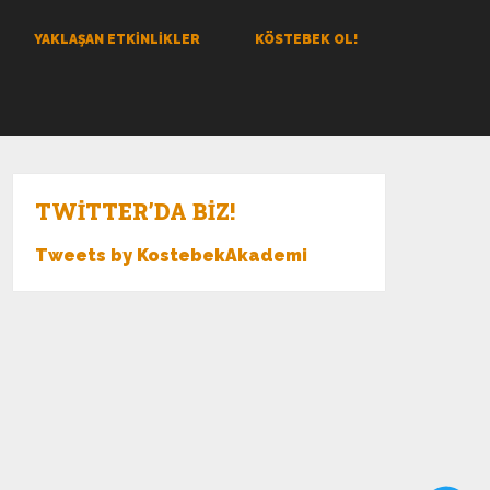
YAKLAŞAN ETKINLIKLER
KÖSTEBEK OL!
TWITTER’DA BIZ!
Tweets by KostebekAkademi