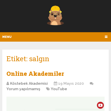
MENU
Etiket:
salgın
Online Akademiler
Köstebek Akademisi
19 Mayıs 2020
Yorum yapılmamış
YouTube